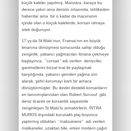
küçük kaleler yapılmış. Manzara, karaya bu
derece yakın ama denizin ortasında, tehlikeden
haberdar ama bir o kadar da maceranın
içinde olan o küçük kalelerde, korsan olmaya
istek doğuruyor.
17.yy.da St.Malo’nun, Fransa’nın en büyük
limanına dönüşmesi sonucunda sahip olduğu
zenginlik, yabancı yağmacıları limana çekmeye
başlayınca, ‘’corsair’’ adı verilen denizciler,
ganimetlerini bizzat kral ile paylaşmak
karşılığında, yabancı gemileri yağma izni
alarak, şehri korumayı karlı bir amaca
dönüştürmüşler. Bu devlet destekli korsanların
en tanınmışlarından olan Robert Surcouf gibi,
deniz ticareti ve korsanlık sayesinde
zenginleşen St.Malo’lu armatörlerin, İNTRA
MUROS dışındaki korunaklı plaj boyunca
yaptırmış oldukları ‘’malouiniere’’ adı verilen
malikaneler, uzaktan bile, erken modern çağın