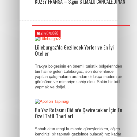
KUZEY FRANSA – 3.gün ST.MALO,CANCALE,DİNAN
GEZI GÜNLÜĞÜ
Lüleburgaz’da Gezilecek Yerler ve En İyi
Oteller
Trakya bölgesinin en önemli turistik bölgelerinden
biri haline gelen Lüleburgaz, son dönemlerde
yapılan çalışmaların ardından oldukça modern bir
görünüme ve mimariye sahip oldu. Sakin bir tatil
yapmak ve doğal...
Bu Yaz Rotasını Didim’e Çevirecekler İçin En
Özel Tatil Önerileri
Sabah altın rengi kumlarda güneşlenirken, öğlen
kendinizi bir tapınak gezisinde bulacağınız kadar