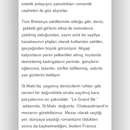
estetik anlayışını yansıttıkları romantik
cepheleri ile göz alıyorlar.
Tüm Bretanya sahillerinde olduğu gibi, deniz,
şiddetli gel-git’lerin etkisi ile metrelerce
çekilmiş olduğundan, yazın artık bir sayfiye
kasabasının plajları olarak kullanılan sahiller,
gerçeğinden büyük görünüyor. Ahşap
kalyonların yerini yelkenliler almış, kıyılarda
demirlemiş kadırgaların yerinde, gençlerin
eğlencesi, lazerler, sörfler istiflenmiş, sabırla
yaz günlerini bekliyor.
St.Malo’da yaşamış denizcilerin ruhları gibi
serseri bir dağınıklıkla etrafa saçılmış kara
parçalarının en yakındaki ‘’Le Grand Bé ’’
adasında, St.Malo doğumlu Chateaubriand’ın
mezarını görebiliyoruz. Mezar olarak seçtiği
yer, dünyaya yaydığı romantizmi öldükten
sonra da kaybetmediğini, bedeni Fransız