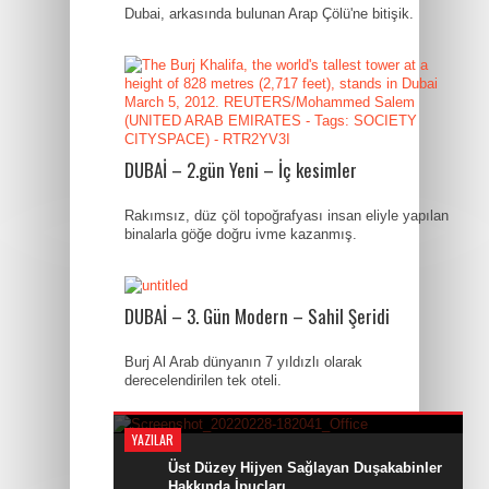
Dubai, arkasında bulunan Arap Çölü'ne bitişik.
DUBAİ – 2.gün Yeni – İç kesimler
Rakımsız, düz çöl topoğrafyası insan eliyle yapılan
binalarla göğe doğru ivme kazanmış.
DUBAİ – 3. Gün Modern – Sahil Şeridi
By Behiye Işın
Burj Al Arab dünyanın 7 yıldızlı olarak
Adana’nın En ‘leri
derecelendirilen tek oteli.
YAZILAR
Üst Düzey Hijyen Sağlayan Duşakabinler
Hakkında İpuçları