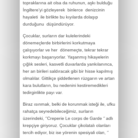
topraklarına ait olsa da ruhunun, aşkı bulduğu
İngiltere’yi gözleyerek binlerce denizcinin
hayaleti ile birlikte bu kıyılarda dolaşıp
durduğunu düşündürüyor.
Çocuklar, surların dar kulelerindeki
dönemeçlerde birbirlerini korkutmaya
çalışıyorlar ve her dönemeçte, tekrar tekrar
korkmayı başarıyorlar. Yaşanmış hikayelerin
çığlık sesleri, kasvetli duvarlarda yankılanınca,
her an birileri saldıracak gibi bir hisse kapılmış
olmalılar. Gittikçe şiddetlenen rüzgarın ve artan
kara bulutların, bu nedenini kestiremedikleri
tedirginlikte payı var.
Biraz ısınmak, belki de korunmak isteği ile, ufku
rahatça seyredebileceğimiz, surların
üzerindeki, ‘’Creperie Le corps de Garde ‘’ adlı
krepçiye giriyoruz. Çocuklar çikolatalı olanları
tercih ediyor, biz ise yörenin spesiyali olan, ‘’