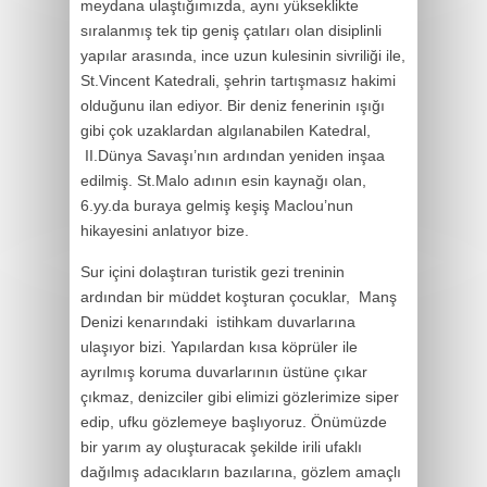
meydana ulaştığımızda, aynı yükseklikte
sıralanmış tek tip geniş çatıları olan disiplinli
yapılar arasında, ince uzun kulesinin sivriliği ile,
St.Vincent Katedrali, şehrin tartışmasız hakimi
olduğunu ilan ediyor. Bir deniz fenerinin ışığı
gibi çok uzaklardan algılanabilen Katedral,
II.Dünya Savaşı’nın ardından yeniden inşaa
edilmiş. St.Malo adının esin kaynağı olan,
6.yy.da buraya gelmiş keşiş Maclou’nun
hikayesini anlatıyor bize.
Sur içini dolaştıran turistik gezi treninin
ardından bir müddet koşturan çocuklar, Manş
Denizi kenarındaki istihkam duvarlarına
ulaşıyor bizi. Yapılardan kısa köprüler ile
ayrılmış koruma duvarlarının üstüne çıkar
çıkmaz, denizciler gibi elimizi gözlerimize siper
edip, ufku gözlemeye başlıyoruz. Önümüzde
bir yarım ay oluşturacak şekilde irili ufaklı
dağılmış adacıkların bazılarına, gözlem amaçlı