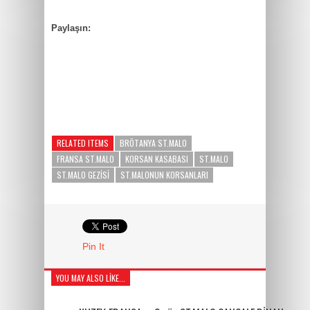
Paylaşın:
RELATED ITEMS
BRÖTANYA ST.MALO
FRANSA ST.MALO
KORSAN KASABASI
ST.MALO
ST.MALO GEZISI
ST.MALONUN KORSANLARI
Pin It
YOU MAY ALSO LIKE...