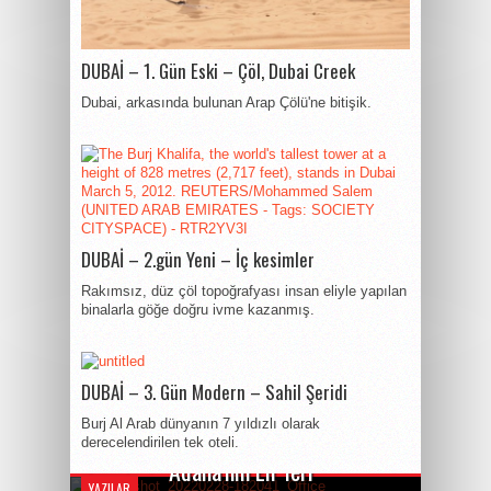
DUBAİ – 1. Gün Eski – Çöl, Dubai Creek
Dubai, arkasında bulunan Arap Çölü'ne bitişik.
DUBAİ – 2.gün Yeni – İç kesimler
Rakımsız, düz çöl topoğrafyası insan eliyle yapılan
binalarla göğe doğru ivme kazanmış.
DUBAİ – 3. Gün Modern – Sahil Şeridi
Burj Al Arab dünyanın 7 yıldızlı olarak
derecelendirilen tek oteli.
By Behiye Işın
Adana’nın En ‘leri
YAZILAR