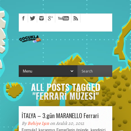
ALL POSTS TAGGED
"FERRARI MÜZESI"
İTALYA – 3.gün MARANELLO Ferrari
By
Behiye Işın
on Aralık 20, 2012
Formula1 kazanmış Ferrari'lerin önünde, kendinizi