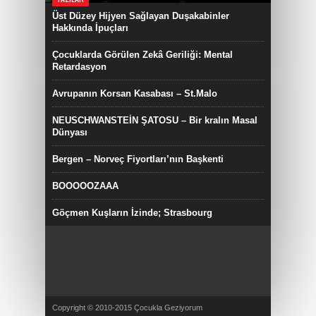
Üst Düzey Hijyen Sağlayan Duşakabinler
Hakkında İpuçları
Çocuklarda Görülen Zekâ Geriliği: Mental
Retardasyon
Avrupanın Korsan Kasabası – St.Malo
NEUSCHWANSTEİN ŞATOSU – Bir kralın Masal
Dünyası
Bergen – Norveç Fiyortları’nın Başkenti
BOOOOOZAAA
Göçmen Kuşların İzinde; Strasbourg
Copyright © 2010-2015 Çocukla Geziyorum