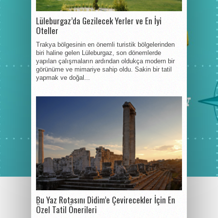
Lüleburgaz’da Gezilecek Yerler ve En İyi
Oteller
Trakya bölgesinin en önemli turistik bölgelerinden
biri haline gelen Lüleburgaz, son dönemlerde
yapılan çalışmaların ardından oldukça modern bir
görünüme ve mimariye sahip oldu. Sakin bir tatil
yapmak ve doğal...
Bu Yaz Rotasını Didim’e Çevirecekler İçin En
Özel Tatil Önerileri