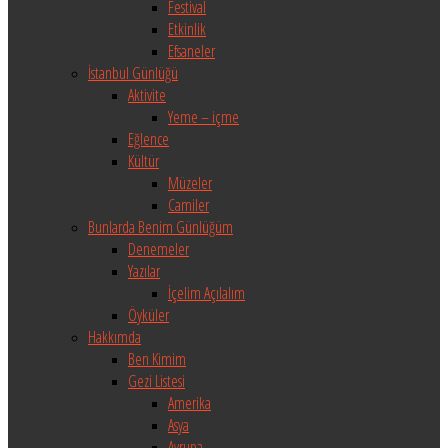
Festival
Etkinlik
Efsaneler
İstanbul Günlüğü
Aktivite
Yeme – içme
Eğlence
Kültür
Müzeler
Camiler
Bunlarda Benim Günlüğüm
Denemeler
Yazılar
İçelim Açılalım
Öyküler
Hakkımda
Ben Kimim
Gezi Listesi
Amerika
Asya
Avrupa