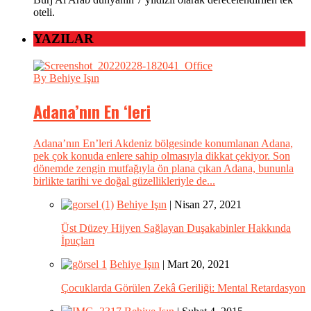
oteli.
YAZILAR
By Behiye Işın
Adana’nın En ‘leri
Adana’nın En’leri Akdeniz bölgesinde konumlanan Adana,
pek çok konuda enlere sahip olmasıyla dikkat çekiyor. Son
dönemde zengin mutfağıyla ön plana çıkan Adana, bununla
birlikte tarihi ve doğal güzellikleriyle de...
Behiye Işın
| Nisan 27, 2021
Üst Düzey Hijyen Sağlayan Duşakabinler Hakkında
İpuçları
Behiye Işın
| Mart 20, 2021
Çocuklarda Görülen Zekâ Geriliği: Mental Retardasyon