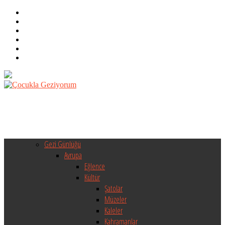
Gezi Günlüğü
Avrupa
Eğlence
Kültür
Şatolar
Müzeler
Kaleler
Kahramanlar