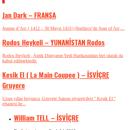
2
Jan Dark – FRANSA
Jeanne d’Arc ( 1412 – 30 Mayıs 1431) (İngilizce’de Joan of Arc,...
Rodos Heykeli – YUNANİSTAN Rodos
Rodos Heykeli , Antik Dünyanın Yedi Harikasından biri olarak da
kabul edilmektedir.
Kesik El ( La Main Coupee ) – İSVİÇRE
Gruyere
Uzun yıllar boyunca ,Gruyere Şatosu ziyaretçileri '' Kesik El ''
efsanesi ile...
William TELL – İSVİÇRE