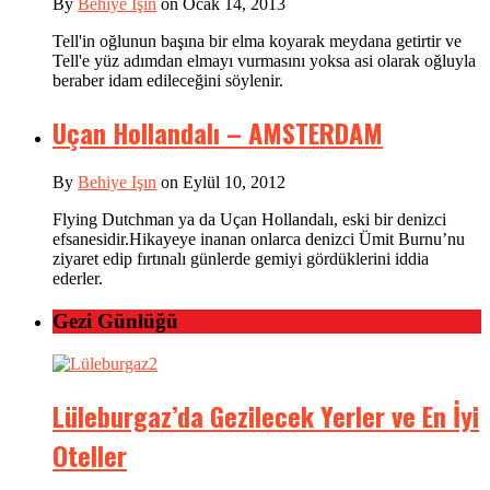
By
Behiye Işın
on Ocak 14, 2013
Tell'in oğlunun başına bir elma koyarak meydana getirtir ve
Tell'e yüz adımdan elmayı vurmasını yoksa asi olarak oğluyla
beraber idam edileceğini söylenir.
Uçan Hollandalı – AMSTERDAM
By
Behiye Işın
on Eylül 10, 2012
Flying Dutchman ya da Uçan Hollandalı, eski bir denizci
efsanesidir.Hikayeye inanan onlarca denizci Ümit Burnu’nu
ziyaret edip fırtınalı günlerde gemiyi gördüklerini iddia
ederler.
Gezi Günlüğü
Lüleburgaz’da Gezilecek Yerler ve En İyi
Oteller