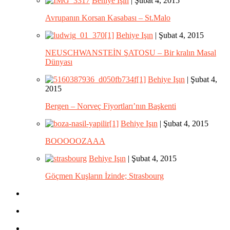
Behiye Işın
| Şubat 4, 2015
Avrupanın Korsan Kasabası – St.Malo
Behiye Işın
| Şubat 4, 2015
NEUSCHWANSTEİN ŞATOSU – Bir kralın Masal
Dünyası
Behiye Işın
| Şubat 4,
2015
Bergen – Norveç Fiyortları’nın Başkenti
Behiye Işın
| Şubat 4, 2015
BOOOOOZAAA
Behiye Işın
| Şubat 4, 2015
Göçmen Kuşların İzinde; Strasbourg