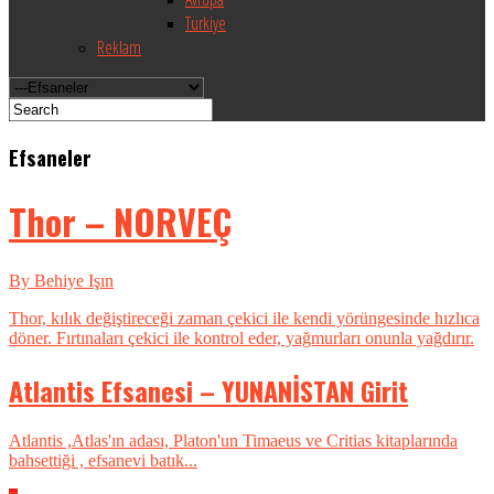
Türkiye
Reklam
Efsaneler
Thor – NORVEÇ
By Behiye Işın
Thor, kılık değiştireceği zaman çekici ile kendi yörüngesinde hızlıca
döner. Fırtınaları çekici ile kontrol eder, yağmurları onunla yağdırır.
Atlantis Efsanesi – YUNANİSTAN Girit
Atlantis ,Atlas'ın adası, Platon'un Timaeus ve Critias kitaplarında
bahsettiği , efsanevi batık...