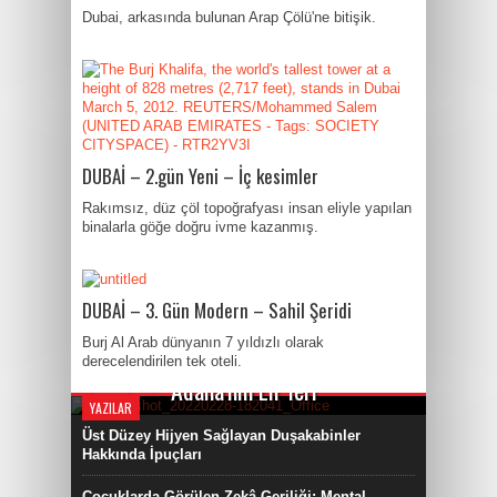
Dubai, arkasında bulunan Arap Çölü'ne bitişik.
DUBAİ – 2.gün Yeni – İç kesimler
Rakımsız, düz çöl topoğrafyası insan eliyle yapılan
binalarla göğe doğru ivme kazanmış.
DUBAİ – 3. Gün Modern – Sahil Şeridi
Burj Al Arab dünyanın 7 yıldızlı olarak
derecelendirilen tek oteli.
By Behiye Işın
Adana’nın En ‘leri
YAZILAR
Üst Düzey Hijyen Sağlayan Duşakabinler
Hakkında İpuçları
Çocuklarda Görülen Zekâ Geriliği: Mental