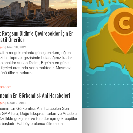
 Rotasını Didim’e Çevirecekler İçin En
atil Önerileri
şın
| Mart 10, 2021
altın rengi kumlarda güneşlenirken, öğlen
izi bir tapınak gezisinde bulacağınız kadar
 olanaklar sunan Didim, Ege’nin en güzel
k ilçeleri arasında yer almaktadır. Masmavi
 ünü ülke sınırlarını...
önemin En Görkemlisi: Ani Harabeleri
şın
| Ocak 9, 2018
nemin En Görkemlisi: Ani Harabeleri Son
da GAP turu, Doğu Ekspresi turları ve Anadolu
 özellikle gezginler ve turistler için çok popüler
 başladı. Hal böyle olunca ülkemizin...