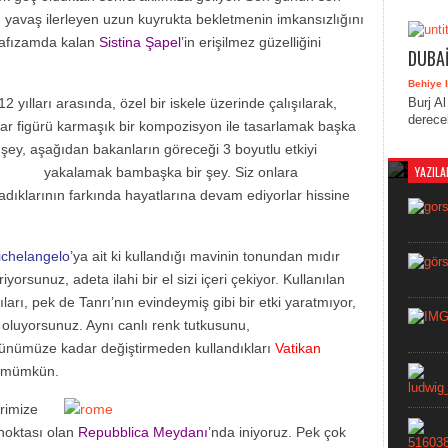
 yavaş ilerleyen uzun kuyrukta bekletmenin imkansızlığını
hafızamda kalan
Sistina Şapel
’in erişilmez güzelliğini
DUBAİ
Behiye I
12 yılları arasında, özel bir iskele üzerinde çalışılarak,
Burj Al
derecel
ar figürü karmaşık bir kompozisyon ile tasarlamak başka
By Behi
 şey, aşağıdan bakanların göreceği 3 boyutlu
etkiyi
Adana’
YAZILA
yakalamak bambaşka bir şey. Siz onlara
Adana,
adıklarının farkında hayatlarına devam ediyorlar hissine
dikkat
plana ç
güzelli
chelangelo
’ya ait ki kullandığı mavinin tonundan mıdır
orsunuz, adeta ilahi bir el sizi içeri çekiyor. Kullanılan
apıları, pek de Tanrı’nın evindeymiş gibi bir etki yaratmıyor,
bi oluyorsunuz. Aynı canlı renk tutkusunu,
 günümüze kadar değiştirmeden kullandıkları
Vatikan
k mümkün.
erimize
 noktası olan
Repubblica Meydanı
’nda iniyoruz. Pek çok