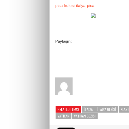
pisa-kulesi-italya-pisa
Paylaşın:
RELATED ITEMS
ITALYA
ITALYA GEZISI
KLASI
VATIKAN
VATIKAN GEZISI