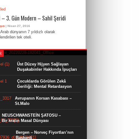
 – 3. Gün Modern – Sahil Şeridi
şın
| Nisan 27, 2016
 Arab dünyanın 7 yıldızlı olarak
endirilen tek oteli.
ye Işın
Adana’nın En ‘leri
nın En’leri Akdeniz bölgesinde konumlanan
R
 pek çok konuda enlere sahip olmasıyla
 çekiyor. Son dönemde zengin mutfağıyla ön
Üst Düzey Hijyen Sağlayan
ıkan Adana, bununla birlikte tarihi ve doğal
Duşakabinler Hakkında İpuçları
kleriyle de...
Çocuklarda Görülen Zekâ
Geriliği: Mental Retardasyon
Avrupanın Korsan Kasabası –
St.Malo
NEUSCHWANSTEİN ŞATOSU –
Bir kralın Masal Dünyası
Bergen – Norveç Fiyortları’nın
Başkenti