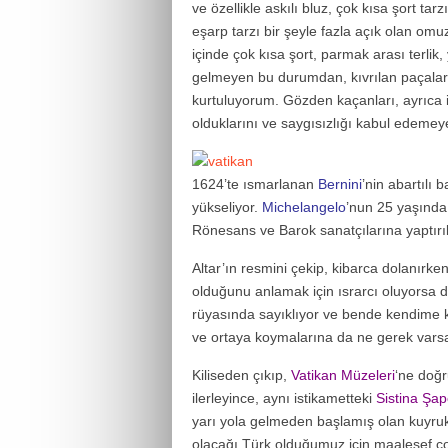
ve özellikle askılı bluz, çok kısa şort tarz
eşarp tarzı bir şeyle fazla açık olan omu
içinde çok kısa şort, parmak arası terlik,
gelmeyen bu durumdan, kıvrılan paçaları
kurtuluyorum. Gözden kaçanları, ayrıca 
olduklarını ve saygısızlığı kabul edemey
1624’te ısmarlanan
Bernini
’nin abartılı 
yükseliyor.
Michelangelo
’nun 25 yaşında 
Rönesans ve Barok sanatçılarına yaptırı
Altar’ın resmini çekip, kibarca dolanırk
olduğunu anlamak için ısrarcı oluyorsa 
rüyasında sayıklıyor ve bende kendime k
ve ortaya koymalarına da ne gerek varsa
Kiliseden çıkıp,
Vatikan Müzeleri
‘ne doğ
ilerleyince, aynı istikametteki
Sistina Şap
yarı yola gelmeden başlamış olan kuyruk 
olacağı Türk olduğumuz için maalesef ço