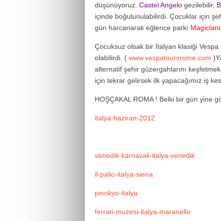
düşünüyoruz.
Castel Angelo
gezilebilir,
B
içinde boğulunulabilirdi. Çocuklar için şe
gün harcanarak eğlence parkı
Magiclan
Çocuksuz olsak bir İtalyan klasiği Vespa
olabilirdi. (
www.vespatoursrome.com
)Ya
alternatif şehir güzergahlarını keşfetmek
için tekrar gelirsek ilk yapacağımız iş ke
HOŞÇAKAL ROMA ! Belki bir gün yine 
italya-haziran-2012
venedik-karnavali-italya-venedik
il-palio-italya-siena
pinokyo-italya
ferrari-muzesi-italya-maranello