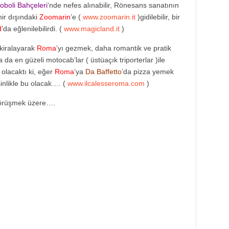
oboli Bahçeleri
‘nde nefes alınabilir, Rönesans sanatının
hir dışındaki
Zoomarin
’e (
www.zoomarin.it
)gidilebilir, bir
d
’da eğlenilebilirdi. (
www.magicland.it
)
 kiralayarak
Roma
’yı gezmek, daha romantik ve pratik
 da en güzeli motocab’lar ( üstüaçık triporterlar )ile
 olacaktı ki, eğer
Roma
’ya
Da Baffetto
’da pizza yemek
sinlikle bu olacak…. (
www.ilcalesseroma.com
)
görüşmek üzere….