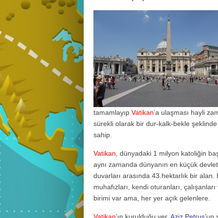
FESTIVALLER
EFSANELER
ETKINLIKLER
EFSANELER
tamamlayıp
Vatikan
’a ulaşması hayli zam
sürekli olarak bir dur-kalk-bekle şeklinde
sahip.
Vatikan
, dünyadaki 1 milyon katoliğin baş
aynı zamanda dünyanın en küçük devlet
duvarları arasında 43.hektarlık bir alan.
muhafızları, kendi oturanları, çalışanları
birimi var ama, her yer açık gelenlere.
Vatikan
’ın kurulduğu yer,
Aziz Petrus
’un 