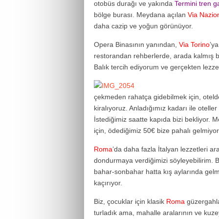
otobüs durağı ve yakında
Termini tren g
bölge burası. Meydana açılan
Via Nazio
daha cazip ve yoğun görünüyor.
Opera Binasının yanından,
Via Torino
’y
restorandan rehberlerde, arada kalmış b
Balık tercih ediyorum ve gerçekten lezz
çekmeden rahatça gidebilmek için, otelde
kiralıyoruz. Anladığımız kadarı ile oteller
İstediğimiz saatte kapıda bizi bekliyor. 
için, ödediğimiz 50€ bize pahalı gelmiyor
Roma
’da daha fazla İtalyan lezzetleri ara
dondurmaya verdiğimizi söyleyebilirim. B
bahar-sonbahar hatta kış aylarında gelmek 
kaçırıyor.
Biz, çocuklar için klasik
Roma
güzergahla
turladık ama, mahalle aralarının ve kuz