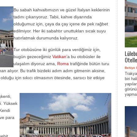
Bu sabah kahvaltımızın ve güzel İtalyan keklerinin
tadını çıkarıyoruz. Tabii, kahve diyarında
olduğumuz için, çaya da çay içene de pek rağbet
edilmiyor. Her iki sabahtır unuttukları sıcak suyu
hatırlatmak durumunda kalıyoruz.
Tur otobüsüne iki günlük para verdiğimiz için,
Lülebu
bugün gezeceğimiz
Vatikan’
a bu otobüsler ile
Otell
ulaşalım diyoruz ama,
Roma
trafiğinde bütün turu
Behiye I
an alıyor. Bu trafik bizdeki adım adım gitmenin aksine,
Trakya 
 olduğu için sıkıcı olmasının ötesinde, sarsıcı bir etkiye
biri h
yapıla
görünü
yapmak
kenti,
i. Yüksek
 Kendi
 ve para
şehit