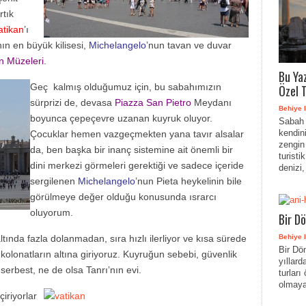
rtık
atikan
’ı
n en büyük kilisesi,
Michelangelo
’nun tavan ve duvar
n Müzeleri
.
Bu Yaz
Geç kalmış olduğumuz için, bu sabahımızın
Özel T
sürprizi de, devasa
Piazza San Pietro
Meydanı
Behiye I
boyunca çepeçevre uzanan kuyruk oluyor.
Sabah 
kendin
Çocuklar hemen vazgeçmekten yana tavır alsalar
zengin
da, ben başka bir inanç sistemine ait önemli bir
turisti
dini merkezi görmeleri gerektiği ve sadece içeride
denizi,
sergilenen
Michelangelo
’nun Pieta heykelinin bile
görülmeye değer olduğu konusunda ısrarcı
oluyorum.
Bir D
ltında fazla dolanmadan, sıra hızlı ilerliyor ve kısa sürede
Behiye I
Bir Dö
olonatların altına giriyoruz. Kuyruğun sebebi, güvenlik
yıllar
 serbest, ne de olsa Tanrı’nın evi.
turları
olmaya
iriyorlar