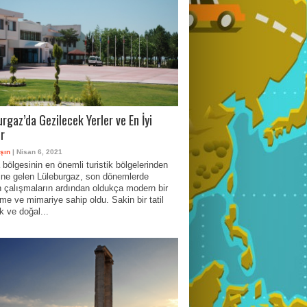
rgaz’da Gezilecek Yerler ve En İyi
er
şın
| Nisan 6, 2021
bölgesinin en önemli turistik bölgelerinden
aline gelen Lüleburgaz, son dönemlerde
n çalışmaların ardından oldukça modern bir
me ve mimariye sahip oldu. Sakin bir tatil
 ve doğal...