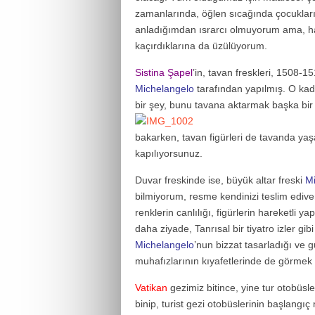
zamanlarında, öğlen sıcağında çocukları
anladığımdan ısrarcı olmuyorum ama, 
kaçırdıklarına da üzülüyorum.
Sistina Şapel
’in, tavan freskleri, 1508-15
Michelangelo
tarafından yapılmış. O kad
bir şey, bunu tavana aktarmak başka bir
bakarken, tavan figürleri de tavanda yaş
kapılıyorsunuz.
Duvar freskinde ise, büyük altar freski
Mi
bilmiyorum, resme kendinizi teslim ediveriy
renklerin canlılığı, figürlerin hareketli y
daha ziyade, Tanrısal bir tiyatro izler gi
Michelangelo
’nun bizzat tasarladığı ve
muhafızlarının kıyafetlerinde de görme
Vatikan
gezimiz bitince, yine tur otobüsl
binip, turist gezi otobüslerinin başlangıç