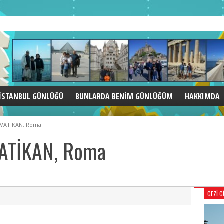
İSTANBUL GÜNLÜĞÜ
BUNLARDA BENIM GÜNLÜĞÜM
HAKKIMDA
AKTIVITE
DENEMELER
BEN KIMIM
n VATİKAN, Roma
EĞLENCE
YAZILAR
GEZI LISTESI
YEME – IÇME
VATİKAN, Roma
KÜLTÜR
ÖYKÜLER
İÇELIM AÇILALIM
AMERIKA
MÜZELER
ASYA
CAMILER
AVRUPA
GEZI 
TÜRKIYE