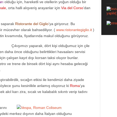
arı
olduğu için, hareketli ve otellerin yoğun olduğu bir
nale
, orta halli alışveriş arayanlar için
Via del Corso
’dan
a saparak
Ristorante del Giglio’
ya giriyoruz. Bu
ir mücevher olarak bahsediliyor. (
www.ristorantegiglio.it
)
etin kıvamında, fiyatlarında makul olduğunu görüyoruz.
Çıkışımızı yaparak, dört kişi olduğumuz için çile
n daha önce olduğunu belirttikleri havaalanı servisi
 için çalışan kayıt dışı korsan taksi oluyor bunlar.
Metro ve trene de binsek dört kişi aynı hesaba geleceği
.
ştırabilirdik, sıcağın etkisi ile kendimizi daha ziyade
öylece şunu kesinlikle anlamış oluyoruz ki
Roma
’ya
akıl karı zira, sıcak ve kalabalık sıkıntı verip tadını
rını
eydeki merkez dışının daha İtalyan olduğunu