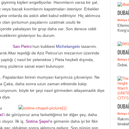
ı giyinmiş kişileri engelliyorlar. Hanımların varsa bir şal,
z veya bacak kısımlarını kapatmaları isteniyor. Erkekler
DUBAİ
 yine onlarda da askılı atlet kabul edilmiyor. Hiç aklımıza
Behiye I
 olan şortumun paçalarını uzatmak usulü ile
Elleri
içeride yakalayan bir grup daha var. Son derece ciddi
Kong’u
eceklerini gösteriyor bu durum.
San Pietro
’nun kubbesi
Michelangelo
tasarımı.
DUBAİ
barok Altar tepeliği de Aziz Petrus’un mezarının üzerinde
yaptığı ( nasıl bir yetenekse ) Pieta heykeli dışında,
Behiye I
Dubai,
lmış yüzlerce sanat eseri bulunuyor.
en, Papalardan birinin mumyası karşımıza çıkıveriyor. Ne
da Çaka, daha sonra uzun zaman etkisinde kalıp
ızıyorum, böyle bir şeyi nasıl görmeden atlayamadık diye
 diye.
DUBAİ
ru
Behiye I
el
’i de görüyoruz ama farkettiğimiz bir diğer şey, daha
Rakıms
oluyor. İlk iş,
Sistina Şapel
’e girmenin daha iyi bir fikir
binala
k geç olduktan sonra aklımıza geliyor. Son günün son